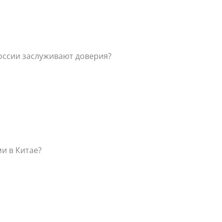
оссии заслуживают доверия?
и в Китае?